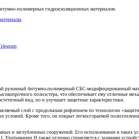
итумно-полимерных гидроизоляционных материалов.
материалы
ый рулонный битумно-полимерный СБС-модифицированный матер
высокопрочного полиэстера, что обеспечивает ему отличные мех
эстетичный вид, но и улучшает защитные характеристики.
авляемый слой с продольным рифлением по технологии «защитн
х условий. Кроме того, он покрыт легкосгораемой полиэтиленов
ных и заглубленных сооружений. Его использование в таких ус
Ультрамарин Н также отлично справляется с задачами устройст