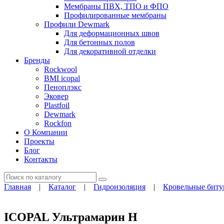
Мембраны ПВХ, ТПО и ФПО
Профилированные мембраны
Профили Dewmark
Для деформационных швов
Для бетонных полов
Для декоративной отделки
Бренды
Rockwool
BMI icopal
Пеноплэкс
Эковер
Plastfoil
Dewmark
Rockfon
О Компании
Проекты
Блог
Контакты
Поиск
Главная
|
Каталог
|
Гидроизоляция
|
Кровельные биту
ICOPAL Ультрамарин Н