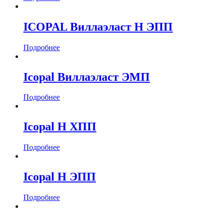
Длина, мм
ICOPAL Виллаэласт Н ЭПП
Толщина, мм
0.7
(1)
Подробнее
0.9
(1)
1.5
(2)
Icopal Виллаэласт ЭМП
2
(1)
Материал
Подробнее
Битумно-полимерный
(11)
Icopal Н ХПП
ПВХ
(2)
Полиэтилен
(1)
Подробнее
Icopal Н ЭПП
Подробнее