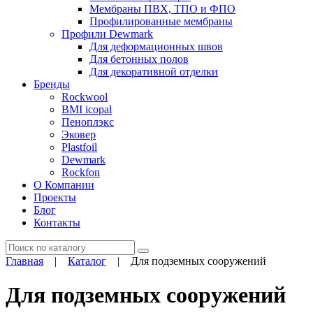
Мембраны ПВХ, ТПО и ФПО
Профилированные мембраны
Профили Dewmark
Для деформационных швов
Для бетонных полов
Для декоративной отделки
Бренды
Rockwool
BMI icopal
Пеноплэкс
Эковер
Plastfoil
Dewmark
Rockfon
О Компании
Проекты
Блог
Контакты
Поиск
Главная
|
Каталог
|
Для подземных сооружений
Для подземных сооружений