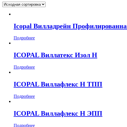
Гидроизоляция
(14)
Бренд
BMI icopal
(12)
Icopal Вилладрейн Профилированна
Plastfoil
(2)
Подробнее
Ширина рулона, м
1
(11)
ICOPAL Виллатекс Изол Н
2
(3)
Подробнее
Ширина, мм
Длина рулона, м
ICOPAL Виллафлекс Н ТПП
7
(1)
Подробнее
10
(9)
15
(3)
20
(3)
ICOPAL Виллафлекс Н ЭПП
30
(1)
40
(1)
Подробнее