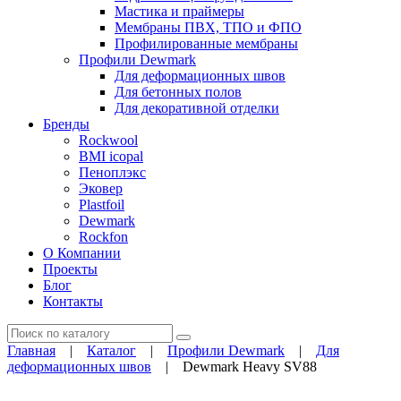
Мастика и праймеры
Мембраны ПВХ, ТПО и ФПО
Профилированные мембраны
Профили Dewmark
Для деформационных швов
Для бетонных полов
Для декоративной отделки
Бренды
Rockwool
BMI icopal
Пеноплэкс
Эковер
Plastfoil
Dewmark
Rockfon
О Компании
Проекты
Блог
Контакты
Поиск
Главная
|
Каталог
|
Профили Dewmark
|
Для
деформационных швов
|
Dewmark Heavy SV88