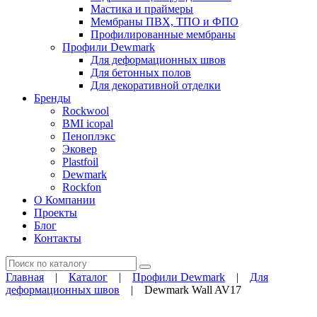
Мастика и праймеры
Мембраны ПВХ, ТПО и ФПО
Профилированные мембраны
Профили Dewmark
Для деформационных швов
Для бетонных полов
Для декоративной отделки
Бренды
Rockwool
BMI icopal
Пеноплэкс
Эковер
Plastfoil
Dewmark
Rockfon
О Компании
Проекты
Блог
Контакты
Поиск
Главная
|
Каталог
|
Профили Dewmark
|
Для
деформационных швов
|
Dewmark Wall AV17