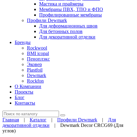
Мастика и праймеры
Мембраны ПВХ, ТПО и ФПО
Профилированные мембраны
Профили Dewmark
Для деформационных швов
Для бетонных полов
Для декоративной отделки
Бренды
Rockwool
BMI icopal
Пеноплэкс
Эковер
Plastfoil
Dewmark
Rockfon
О Компании
Проекты
Блог
Контакты
Поиск
Главная
|
Каталог
|
Профили Dewmark
|
Для
декоративной отделки
|
Dewmark Decor CRCG69 (Для
углов)