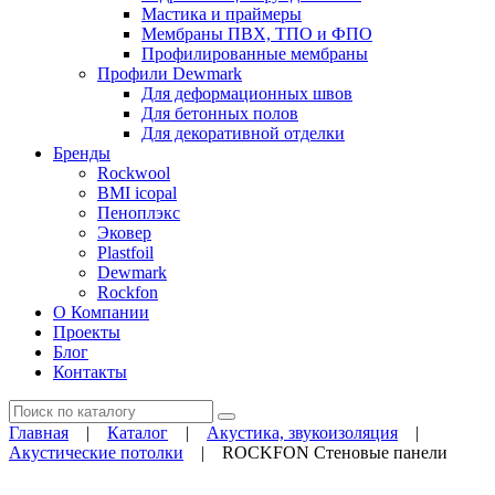
Мастика и праймеры
Мембраны ПВХ, ТПО и ФПО
Профилированные мембраны
Профили Dewmark
Для деформационных швов
Для бетонных полов
Для декоративной отделки
Бренды
Rockwool
BMI icopal
Пеноплэкс
Эковер
Plastfoil
Dewmark
Rockfon
О Компании
Проекты
Блог
Контакты
Поиск
Главная
|
Каталог
|
Акустика, звукоизоляция
|
Акустические потолки
|
ROCKFON Стеновые панели