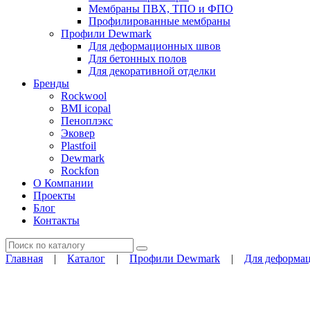
Мембраны ПВХ, ТПО и ФПО
Профилированные мембраны
Профили Dewmark
Для деформационных швов
Для бетонных полов
Для декоративной отделки
Бренды
Rockwool
BMI icopal
Пеноплэкс
Эковер
Plastfoil
Dewmark
Rockfon
О Компании
Проекты
Блог
Контакты
Поиск
Главная
|
Каталог
|
Профили Dewmark
|
Для деформа