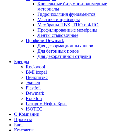
Кровельные битумно-полимерные
материалы
Гидроизоляция фундаментов
Мастика и праймеры
Мембраны ПВХ, ТПО и ФПО
Профилированные мембраны
Ленты стыковочные
Профили Dewmark
Для деформационных швов
Для бетонных полов
Для декоративной отделки
Бренды
Rockwool
BMI icopal
Пеноплэкс
Эковер
Plastfoil
Dewmark
Rockfon
Газпром Нефть Брит
ISOTEC
О Компании
Проекты
Блог
Контакты